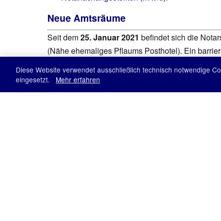
Neue Amtsräume
Seit dem
25. Januar 2021
befindet sich die Nota
(Nähe ehemaliges Pflaums Posthotel). Ein barri
Diese Website verwendet ausschließlich technisch notwendige Cook
Mehr Informationen
eingesetzt.
Mehr erfahren
DR. MANUELA MÜLLER
NOTARIN IN PEGNITZ