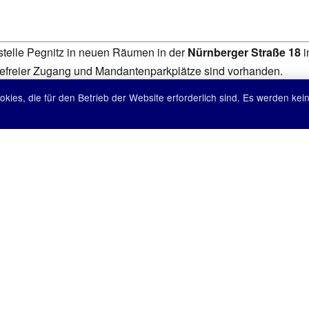
rstelle Pegnitz in neuen Räumen in der
Nürnberger Straße 18
i
erefreier Zugang und Mandantenparkplätze sind vorhanden.
ies, die für den Betrieb der Website erforderlich sind. Es werden kei
DR. MANUELA MÜLLER
I
NÜRNBERGER STRASSE 18
A
D-91257 PEGNITZ
D
TEL.:
09241 80 95 33-0