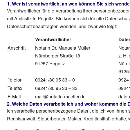
1. Wer ist verantwortlich, an wen können Sie sich wend
Verantwortlicher für die Verarbeitung Ihrer personenbezoge
mit Amtssitz in Pegnitz. Sie können sich für alle Datensch
Datenschutzbeauftragten wenden, und zwar wie folgt:
Verantwortlicher
Date
Anschrift
Notarin Dr. Manuela Müller
Notar
Nürnberger Straße 18
z. H.
91257 Pegnitz
Nürnb
91257
Telefon
09241/80 95 33 – 0
09241
Telefax
09241/80 95 33 – 33
09241
E-Mail
mail@notarin-mueller.de
daten
2. Welche Daten verarbeite ich und woher kommen die 
Ich verarbeite personenbezogene Daten, die ich von Ihnen se
Rechtsanwalt, Steuerberater, Makler, Kreditinstitut) erhalte, 